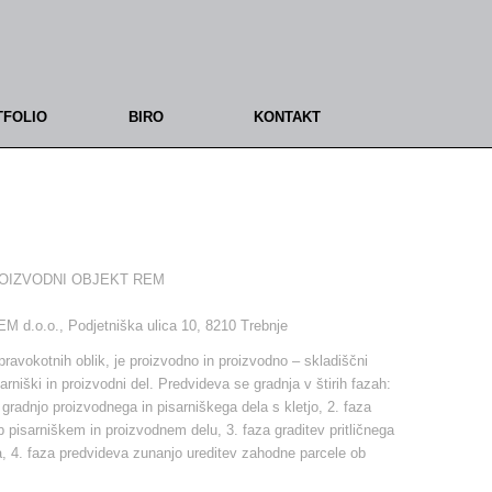
TFOLIO
BIRO
KONTAKT
OIZVODNI OBJEKT REM
M d.o.o., Podjetniška ulica 10, 8210 Trebnje
pravokotnih oblik, je proizvodno in proizvodno – skladiščni
rniški in proizvodni del. Predvideva se gradnja v štirih fazah:
gradnjo proizvodnega in pisarniškega dela s kletjo, 2. faza
b pisarniškem in proizvodnem delu, 3. faza graditev pritličnega
a, 4. faza predvideva zunanjo ureditev zahodne parcele ob