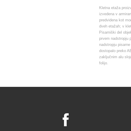
Kletna etaža proiz
izvedena v armiran
predvidena kot mon
dveh etažah; v klet
Pisarniški del obje
prvem nadstropju p
nadstropju pisarne
dostopalo preko AB
zaključnim alu slo
folijo.