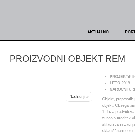
AKTUALNO
POR
PROIZVODNI OBJEKT REM
PROJEKT:
PR
LETO:
2018
NAROČNIK:
RE
Naslednji »
Objekt, preprostih 
objekt. Obsega pisa
1. faza predvideva 
zunanjo ureditev o
skladišča in zadnj
skladiščnem delu.