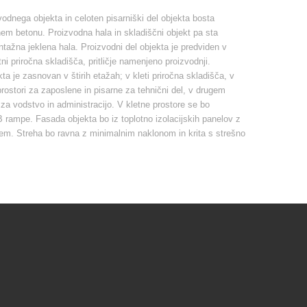
vodnega objekta in celoten pisarniški del objekta bosta
em betonu. Proizvodna hala in skladiščni objekt pa sta
tažna jeklena hala. Proizvodni del objekta je predviden v
ni priročna skladišča, pritličje namenjeno proizvodnji.
kta je zasnovan v štirih etažah; v kleti priročna skladišča, v
rostori za zaposlene in pisarne za tehnični del, v drugem
 za vodstvo in administracijo. V kletne prostore se bo
 rampe. Fasada objekta bo iz toplotno izolacijskih panelov z
jem. Streha bo ravna z minimalnim naklonom in krita s strešno