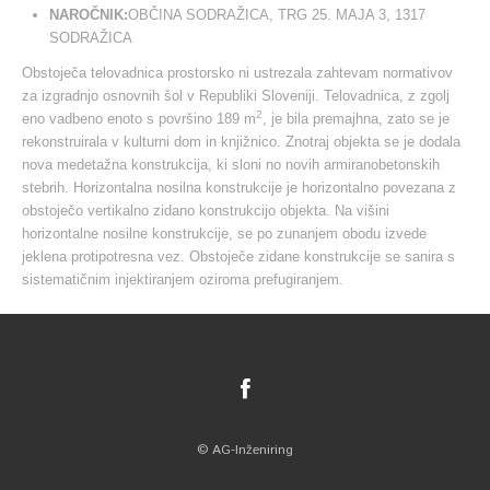
NAROČNIK:
OBČINA SODRAŽICA, TRG 25. MAJA 3, 1317
SODRAŽICA
Obstoječa telovadnica prostorsko ni ustrezala zahtevam normativov
za izgradnjo osnovnih šol v Republiki Sloveniji. Telovadnica, z zgolj
2
eno vadbeno enoto s površino 189 m
, je bila premajhna, zato se je
rekonstruirala v kulturni dom in knjižnico. Znotraj objekta se je dodala
nova medetažna konstrukcija, ki sloni no novih armiranobetonskih
stebrih. Horizontalna nosilna konstrukcije je horizontalno povezana z
obstoječo vertikalno zidano konstrukcijo objekta. Na višini
horizontalne nosilne konstrukcije, se po zunanjem obodu izvede
jeklena protipotresna vez. Obstoječe zidane konstrukcije se sanira s
sistematičnim injektiranjem oziroma prefugiranjem.
© AG-Inženiring