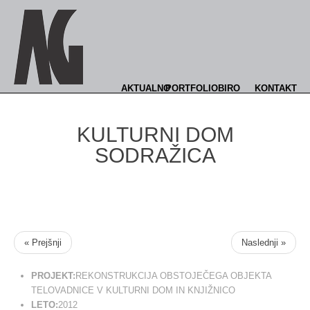
AKTUALNO
PORTFOLIO
BIRO
KONTAKT
KULTURNI DOM
SODRAŽICA
« Prejšnji
Naslednji »
PROJEKT:
REKONSTRUKCIJA OBSTOJEČEGA OBJEKTA
TELOVADNICE V KULTURNI DOM IN KNJIŽNICO
LETO:
2012