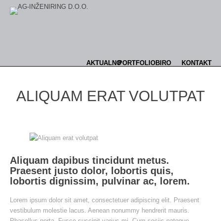
AKTUALNO
PORTFOLIO
BIRO
KONTAKT
ALIQUAM ERAT VOLUTPAT
Aliquam dapibus tincidunt metus.
Praesent justo dolor, lobortis quis,
lobortis dignissim, pulvinar ac, lorem.
Lorem ipsum dolor sit amet, consectetuer adipiscing elit. Praesent
vestibulum molestie lacus. Aenean nonummy hendrerit mauris.
Phasellus porta. Fusce suscipit varius mi. Cum sociis natoque